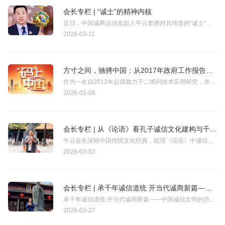
会长专栏 | “诚士”的精神内核
近日，中国诚商运动发起人牛云老师对其缔造的“诚士”概念作出了完整系统解读，清晰界定“诚士”精神内核、群体定位与终极使命，为新时代商业文明建设与诚信社会打造提供了全新的价值指引与实践方向。
2026-03-11
方寸之间，驰骋中国：从2017年政府工作报告首码到2026年两会赞歌，见证技术营销学预见力
作为一名自2012年起就致力于二维码技术应用研究，并在2014年创立“技术营销学派”的广告人，看到这篇文章，我内心涌起的不仅是共鸣，更是一种难以言表的激动与慰藉。新华社的这篇两会赞歌，不仅是对过去十年中国数字化发展的生动速写，更是对我们技术营销学派坚守十年战略定力的最高褒奖。
2026-03-06
会长专栏 | 从《论语》看孔子诚信文化建构与千年影响
牛云会长深耕中国传统文化经典，梳理《论语》中诚信核心章节，并总结孔子对中国诚信文化的核心贡献，让读者得以从经典中探寻诚信的本源与时代价值。
2026-03-02
会长专栏 | 承千年诚信道统 开当代诚商新篇——中国诚信文明的历史脉络与新时代实践
承千年诚信道统 开当代诚商新篇——中国诚信文明的历史脉络与新时代实践
2026-02-27