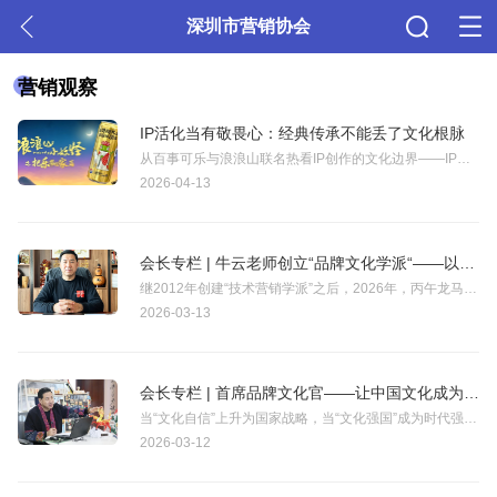
深圳市营销协会
营销观察
IP活化当有敬畏心：经典传承不能丢了文化根脉
从百事可乐与浪浪山联名热看IP创作的文化边界——IP活化当有敬畏心：经典传承不能丢了文化根脉！
2026-04-13
会长专栏 | 牛云老师创立“品牌文化学派“——以文化之道，铸品牌之魂
继2012年创建“技术营销学派”之后，2026年，丙午龙马，我再次宣布：正式创立“品牌文化学派”。这不是一时兴起，而是时代演进之必然，更是中华传统文化阴阳相生之道在商业领域的深刻体现。
2026-03-13
会长专栏 | 首席品牌文化官——让中国文化成为品牌的永恒超级符号
当“文化自信”上升为国家战略，当“文化强国”成为时代强音，中国品牌正迎来一场前所未有的历史性变革。在这场变革中，传统的品牌理论正在被重塑，一个全新的概念应运而生——首席品牌文化官。
2026-03-12